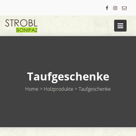
Skip
to
content
Taufgeschenke
Home
>
Holzprodukte
>
Taufgeschenke